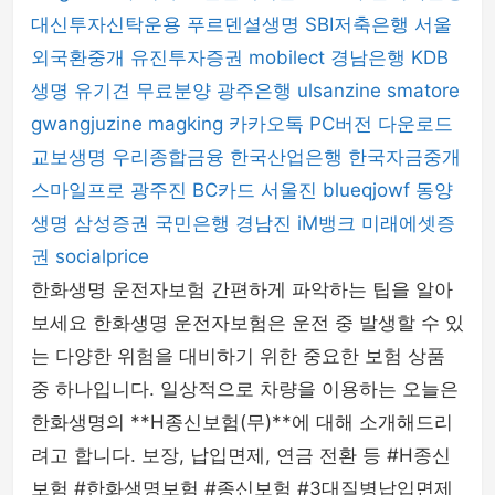
대신투자신탁운용
푸르덴셜생명
SBI저축은행
서울
외국환중개
유진투자증권
mobilect
경남은행
KDB
생명
유기견 무료분양
광주은행
ulsanzine
smatore
gwangjuzine
magking
카카오톡 PC버전 다운로드
교보생명
우리종합금융
한국산업은행
한국자금중개
스마일프로
광주진
BC카드
서울진
blueqjowf
동양
생명
삼성증권
국민은행
경남진
iM뱅크
미래에셋증
권
socialprice
한화생명 운전자보험 간편하게 파악하는 팁을 알아
보세요 한화생명 운전자보험은 운전 중 발생할 수 있
는 다양한 위험을 대비하기 위한 중요한 보험 상품
중 하나입니다. 일상적으로 차량을 이용하는 오늘은
한화생명의 **H종신보험(무)**에 대해 소개해드리
려고 합니다. 보장, 납입면제, 연금 전환 등 #H종신
보험 #한화생명보험 #종신보험 #3대질병납입면제