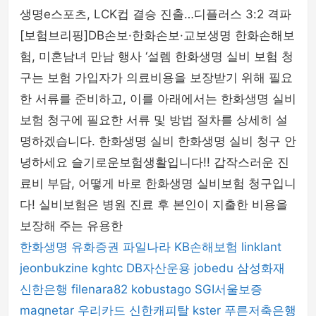
생명e스포츠, LCK컵 결승 진출…디플러스 3:2 격파
[보험브리핑]DB손보·한화손보·교보생명 한화손해보
험, 미혼남녀 만남 행사 ‘설렘 한화생명 실비 보험 청
구는 보험 가입자가 의료비용을 보장받기 위해 필요
한 서류를 준비하고, 이를 아래에서는 한화생명 실비
보험 청구에 필요한 서류 및 방법 절차를 상세히 설
명하겠습니다. 한화생명 실비 한화생명 실비 청구 안
녕하세요 슬기로운보험생활입니다!! 갑작스러운 진
료비 부담, 어떻게 바로 한화생명 실비보험 청구입니
다! 실비보험은 병원 진료 후 본인이 지출한 비용을
보장해 주는 유용한
한화생명
유화증권
파일나라
KB손해보험
linklant
jeonbukzine
kghtc
DB자산운용
jobedu
삼성화재
신한은행
filenara82
kobustago
SGI서울보증
magnetar
우리카드
신한캐피탈
kster
푸른저축은행