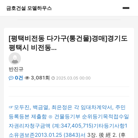
금호건설 모델하우스
홈
[평택비전동 다가구(통건물)경매]경기도
게시판
평택시 비전동...
반진규
0건
3,081회
2025.03.05 00:00
☞모두진, 백금열, 최은정은 각 임대차계약서, 주민
등록등본 제출함 ⊙ 건물등기부 순위등기목적접수일
자권리자청구금액 (계:347,405,715)기타등기사항1
소유권보존2013.01.25 (3843)서
3장. 後 經 2. (후