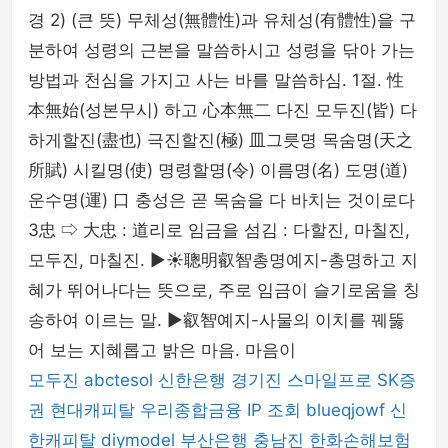
경 2) (큰 뜻) 무체성(無體性)과 유체성(有體性)을 구
분하여 성령의 근본을 말씀하시고 성령을 닦아 가는
방법과 천심을 가지고 사는 바를 말씀하심. 1절. 性
本無始(성본무시) 하고 心本無二 다진 모두진(皆) 다
하게할진(盡也) 극진할진(極) 皿그릇명 목숨명(天之
所賦) 시킬명(使) 명령할명(令) 이름명(名) 도명(道)
운수명(運) 口 충성은 곧 목숨을 다 바치는 것이로다
3忠 ⇨ 大忠 : 道리로 임금을 섬김 : 다할진, 마칠진,
모두진, 마칠진. ▶☀聰明叡智총명예지-총명하고 지
혜가 뛰어나다는 뜻으로, 주로 임금이 슬기로움을 칭
송하여 이르는 말. ▶叡智예지-사물의 이치를 꿰뚫
어 보는 지혜롭고 밝은 마음. 마음이
모두진
abctesol
신한은행
경기진
스마일프로
SK증
권
현대캐피탈
우리종합금융
IP 조회
blueqjowf
신
한캐피탈
diymodel
부산은행
충남진
한화손해보험