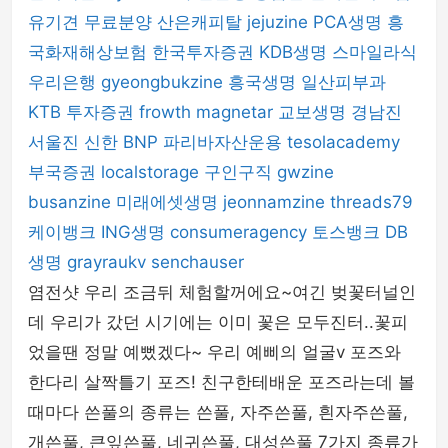
유기견 무료분양
산은캐피탈
jejuzine
PCA생명
흥
국화재해상보험
한국투자증권
KDB생명
스마일라식
우리은행
gyeongbukzine
흥국생명
일산피부과
KTB 투자증권
frowth
magnetar
교보생명
경남진
서울진
신한 BNP 파리바자산운용
tesolacademy
부국증권
localstorage
구인구직
gwzine
busanzine
미래에셋생명
jeonnamzine
threads79
케이뱅크
ING생명
consumeragency
토스뱅크
DB
생명
grayraukv
senchauser
염전샷 우리 조금뒤 체험할꺼에요~여긴 벚꽃터널인
데 우리가 갔던 시기에는 이미 꽃은 모두진터..꽃피
었을땐 정말 예뻤겠다~ 우리 예삐의 얼굴v 포즈와
한다리 살짝틀기 포즈! 친구한테배운 포즈라는데 볼
때마다 쓴풀의 종류는 쓴풀, 자주쓴풀, 흰자주쓴풀,
개쓴풀, 큰잎쓴풀, 네귀쓴풀, 대성쓴풀 7가지 종류가