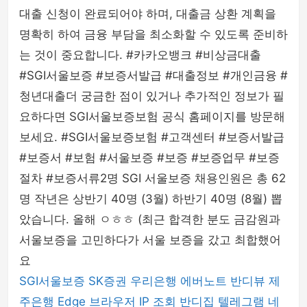
대출 신청이 완료되어야 하며, 대출금 상환 계획을
명확히 하여 금융 부담을 최소화할 수 있도록 준비하
는 것이 중요합니다. #카카오뱅크 #비상금대출
#SGI서울보증 #보증서발급 #대출정보 #개인금융 #
청년대출더 궁금한 점이 있거나 추가적인 정보가 필
요하다면 SGI서울보증보험 공식 홈페이지를 방문해
보세요. #SGI서울보증보험 #고객센터 #보증서발급
#보증서 #보험 #서울보증 #보증 #보증업무 #보증
절차 #보증서류2명 SGI 서울보증 채용인원은 총 62
명 작년은 상반기 40명 (3월) 하반기 40명 (8월) 뽑
았습니다. 올해 ㅇㅎㅎ (최근 합격한 분도 금감원과
서울보증을 고민하다가 서울 보증을 갔고 최합했어
요
SGI서울보증
SK증권
우리은행
에버노트
반디뷰
제
주은행
Edge 브라우저
IP 조회
반디집
텔레그램
네