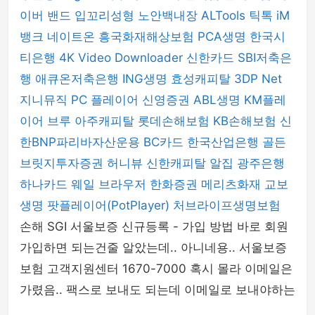
이버 밴드
입꼬리성형
노안백내장
ALTools
틱톡
iM
뱅크
네이트온
흥국화재해상보험
PCA생명
한국시
티은행
4K Video Downloader
신한카드
SBI저축은
행
애큐온저축은행
ING생명
효성캐피탈
3DP Net
지니뮤직 PC 플레이어
신영증권
ABL생명
KM플레
이어
브루
아주캐피탈
롯데손해보험
KB손해보험
신
한BNP파리바자산운용
BC카드
한국산업은행
골든
브릿지투자증권
허니뷰
신한캐피탈
알집
광주은행
하나카드
웨일 브라우저
한화증권
메리츠화재
교보
생명
팟플레이어(PotPlayer)
처브라이프생명보험
손해 SGI 서울보증 신규등록 - 가입 방법 바로 회원
가입하면 되는건줄 알았는데.. 아니네용.. 서울보증
보험 고객지원센터 1670-7000 혹시 몰라 이메일은
가렸음.. 팩스로 보내도 되는데 이메일로 보내야하는