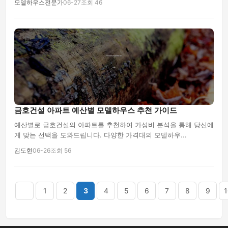
모델하우스전문가
06-27
조회 46
금호건설 아파트 예산별 모델하우스 추천 가이드
예산별로 금호건설의 아파트를 추천하여 가성비 분석을 통해 당신에
게 맞는 선택을 도와드립니다. 다양한 가격대의 모델하우...
김도현
06-26
조회 56
음
맨끝
1
2
3
4
5
6
7
8
9
1