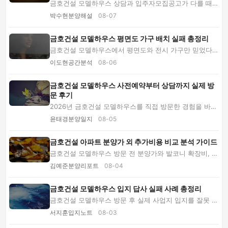
금호건설 모델하우스 상담과 입주자모집공고가 다를 때
분양가·평면도·청약 자격·대출 조건을 대조하고 ...
박수현분양해설
08-07
금호건설 모델하우스 평면도 가구 배치 실패 총정리
금호건설 모델하우스에서 평면도와 전시 가구만 믿었다가
생기는 배치 실패를 분석합니다. 확장형, 통로...
이도현공간분석
08-06
금호건설 모델하우스 사전예약부터 상담까지 실제 방
문 후기
2026년 금호건설 모델하우스를 직접 방문한 경험을 바탕
으로 사전예약, 관람 동선, 평면도 확인, 분양 ...
윤태경분양일지
08-05
금호건설 아파트 분양가 외 추가비용 비교 분석 가이드
금호건설 모델하우스 방문 전 분양가와 발코니 확장비, 유
상옵션, 중도금 이자, 취득·등기 비용을 전문...
김예준분양리포트
08-04
금호건설 모델하우스 입지 답사 실패 사례 총정리
금호건설 모델하우스 방문 후 실제 사업지 입지를 잘못 판
단한 사례를 바탕으로 교통, 소음, 학군, 예정...
서지훈입지노트
08-03