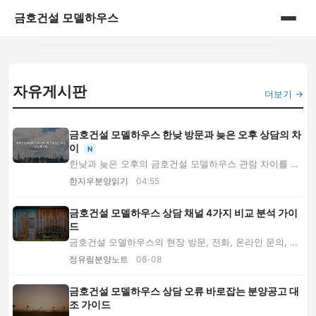
금호건설 모델하우스
홈
자유게시판
게시판
더보기 →
금호건설 모델하우스 한낮 방문과 늦은 오후 상담의 차
이
N
한낮과 늦은 오후의 금호건설 모델하우스 관람 차이를 채
광·냉방·상담·분양가·평면도·입지 답사 관점에...
한지우분양읽기
04:55
금호건설 모델하우스 상담 채널 4가지 비교 분석 가이
드
금호건설 모델하우스의 현장 방문, 전화, 온라인 문의, 사
이버 모델하우스를 비교합니다. 상황별 추천과...
정유림분양노트
08-08
금호건설 모델하우스 상담 오류 바로잡는 분양공고 대
조 가이드