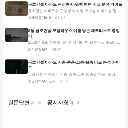
금호건설 아파트 판상형·타워형 평면 비교 분석 가이드
금호건설 아파트의 판상형·타워형·코너형·테라스형 평면
을 채광, 환기, 조망, 동선, 분양가와 관리 부담...
오세린공간리뷰
08-02
8월 금호건설 모델하우스 여름 방문 체크리스트 총정
리
2026년 8월 폭염과 소나기에 대비한 금호건설 모델하우
스 방문 가이드입니다. 방문 시간부터 냉방 착시,...
최가은집보기
08-01
금호건설 아파트 저층·중층·고층·탑층 비교 분석 가이
드
금호건설 아파트의 저층·중층·고층·탑층을 채광, 조망, 소
음, 이동 편의, 분양가와 유지비 기준으로 비...
강민재하우스노트
07-31
질문답변
공지사항
더보기
더보기