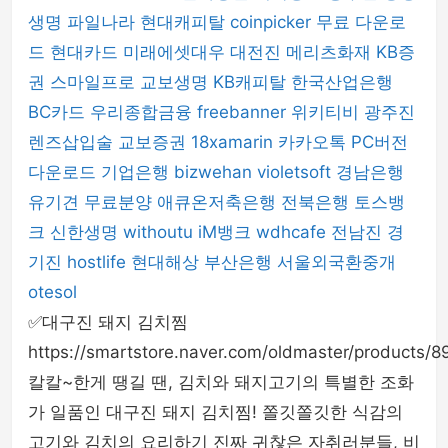
생명
파일나라
현대캐피탈
coinpicker
무료 다운로
드
현대카드
미래에셋대우
대전진
메리츠화재
KB증
권
스마일프로
교보생명
KB캐피탈
한국산업은행
BC카드
우리종합금융
freebanner
위키티비
광주진
렌즈삽입술
교보증권
18xamarin
카카오톡 PC버전
다운로드
기업은행
bizwehan
violetsoft
경남은행
유기견 무료분양
애큐온저축은행
전북은행
토스뱅
크
신한생명
withoutu
iM뱅크
wdhcafe
전남진
경
기진
hostlife
현대해상
부산은행
서울외국환중개
otesol
✅대구진 돼지 김치찜
https://smartstore.naver.com/oldmaster/products
칼칼~한게 땡길 땐, 김치와 돼지고기의 특별한 조화
가 일품인 대구진 돼지 김치찜! 쫄깃쫄깃한 식감의
고기와 김치의 요리하기 진짜 귀찮은 자취러분들, 비