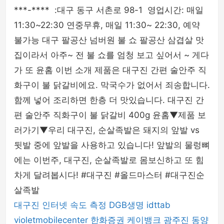
***-**** ️ :대구 동구 서촌로 98-1 ︎ 영업시간: 매일
11:30~22:30 연중무휴, 매일 11:30~ 22:30, 예약
불가능 대구 팔공산 넘버원 불 쇼 팔공산 삼겹살 맛
집이라서 아주~ 전 불 쇼를 엄청 보고 싶어서 ~ 게다
가 또 윤홈 이번 소개 제품은 대구진 간편 술안주 직
화구이 불 닭갈비에요. 막국수가 없어서 죄송합니다.
함께 넣어 조리하면 한층 더 맛있습니다. 대구진 간
편 술안주 직화구이 불 닭갈비 400g 윤홈▼제품 보
러가기▼우리 대구진, 순살족발은 돼지의 앞발 vs
뒷발 중에 앞발을 사용하고 있습니다! 앞발의 물렁뼈
에는 이번주, 대구진, 순살족발로 몸보신하고 또 힘
차게 달려봅시다! #대구진 #올드마스터 #대구진순
살족발
대구진
인터넷 속도 측정
DGB생명
idttab
violetmobilecenter
한화증권
케이뱅크
광주진
동양