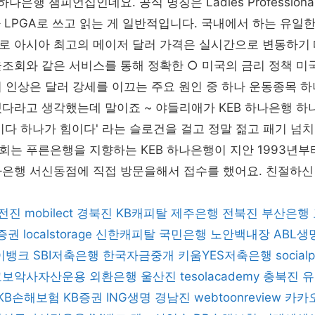
하나은행 챔피언십인데요. 공식 명칭은 Ladies Professional 
n이나 LPGA로 쓰고 읽는 게 일반적입니다. 국내에서 하는 유일한
 아시아 최고의 메이저 달러 가격은 실시간으로 변동하기 때
율조회와 같은 서비스를 통해 정확한 ○ 미국의 금리 정책 
 인상은 달러 강세를 이끄는 주요 원인 중 하나 운동종목 
겠다라고 생각했는데 말이죠 ~ 야들리애가 KEB 하나은행 
이다 하나가 힘이다' 라는 슬로건을 걸고 정말 젊고 패기 넘
는 푸른은행을 지향하는 KEB 하나은행이 지안 1993년부
나은행 서신동점에 직접 방문을해서 접수를 했어요. 친절하
전진
mobilect
경북진
KB캐피탈
제주은행
전북진
부산은행
증권
localstorage
신한캐피탈
국민은행
노안백내장
ABL생
이뱅크
SBI저축은행
한국자금중개
키움YES저축은행
socialp
교보악사자산운용
외환은행
울산진
tesolacademy
충북진
유
KB손해보험
KB증권
ING생명
경남진
webtoonreview
카카오