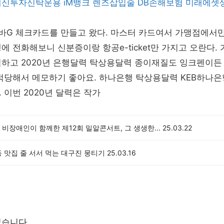
대신투자신탁운용
iM뱅크
렌즈삽입술
DB손해보험
미래에셋
비바G 체크카드를 만들고 왔다. 마스터 카드여서 가맹점에서
에 전화해보니 신분증이랑 항공e-ticket만 가지고 오란다.
설하고 2020년 은행달력 탁상용달력 종이재질도 잉크펜이든
적당해서 메모하기 좋아요. 하나은행 탁상용달력 KEB하나은
 이번 2020년 달력은 작가
비장애인이 함께한 제12회 밀알콘서트, 그 생생한...
25.03.22
 맛집 줄 서서 먹는 대구진 뭉티기
25.03.16
없습니다.