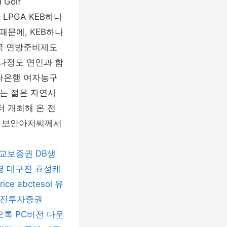
Golf
 LPGA KEB하나
문에, KEB하나
미국 연방준비제도
하나정도 연인과 함
하나은행 여자농구
치는 젊은 자연사
터 개최해 온 전
신 보안아저씨께서
교보증권
DB생
명
대구진
효성캐
rice
abctesol
유
진투자증권
톡 PC버전 다운