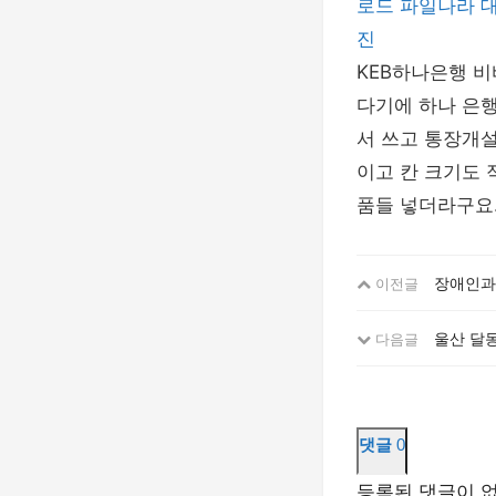
로드
파일나라
진
KEB하나은행 
다기에 하나 은행
서 쓰고 통장개
이고 칸 크기도 
품들 넣더라구요.
장애인과 
이전글
울산 달동
다음글
댓글
0
등록된 댓글이 