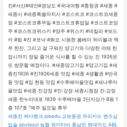
진#서산#태안#경상도 #국내여행 #충청권 #세종 #
세종시 #세종특별자치시 #코스트코 #코스트코세종
점 #코스트코휴무일 #코스트코휴업일 #코스트코양
주 #코스트코위스키 #양주 #위스키 #데킬라 #보드
카 #럼 #진 #코냑 #화요 시원한 봄베이 하이볼과 맥
주 한잔, 그리고 잘 구워진 양고기와 다양한 야채 한
접시까지 정말 즐거운 식사를 할 수 있는 진 1926은
또 방문할 예정이다. #세종양고기집 #양고기집 #세
종진1926 #진1926세종 맛집 #세종 4생활권 #반곡
동 맛집 #집 현동 맛집 #수루배마을맛집 #새나루마
을맛집 #세종 진강정 #진:강정 세종시청점 진:강정
세종 한누리대로 1839 수루배마을 2단지상가 B동 1
층 107호 "매주 일요일 휴무
세종진
케이뱅크
jobedu
교보증권
우리카드
렌즈삽
입술
abctesol
농협
위키티비
충남진
현대카드
ABL