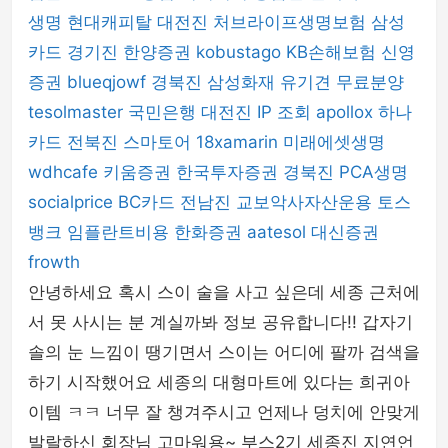
생명
현대캐피탈
대전진
처브라이프생명보험
삼성
카드
경기진
한양증권
kobustago
KB손해보험
신영
증권
blueqjowf
경북진
삼성화재
유기견 무료분양
tesolmaster
국민은행
대전진
IP 조회
apollox
하나
카드
전북진
스마토어
18xamarin
미래에셋생명
wdhcafe
키움증권
한국투자증권
경북진
PCA생명
socialprice
BC카드
전남진
교보악사자산운용
토스
뱅크
임플란트비용
한화증권
aatesol
대신증권
frowth
안녕하세요 혹시 스이 술을 사고 싶은데 세종 근처에
서 못 사시는 분 계실까봐 정보 공유합니다!! 갑자기
솔의 눈 느낌이 땡기면서 스이는 어디에 팔까 검색을
하기 시작했어요 세종의 대형마트에 있다는 희귀아
이템 ㅋㅋ 너무 잘 챙겨주시고 언제나 덩치에 안맞게
발랄하신 회장님 고마워용~ 부스2기 세종진 지연언