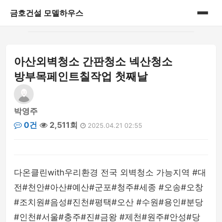
금호건설 모델하우스
홈
아산외벽청소 간판청소 넥산청소
게시판
방부목페인트칠작업 첫째날
박영주
0건
2,511회
2025.04.21 02:55
다온클린with우리환경 전국 외벽청소 가능지역 #대
전#천안#아산#예산#군포#청주#세종 #오송#오창
#조치원#음성#진천#평택#오산 #수원#용인#분당
#인천#서울#충주#진#금왕 #제천#원주#안성#당