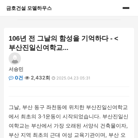
금호건설 모델하우스
홈
106년 전 그날의 함성을 기억하다 - <
게시판
부산진일신여학교...
서승민
0건
2,432회
2025.04.23 05:31
그날, 부산 동구 좌천동에 위치한 부산진일신여학교
에서 최초의 3·1운동이 시작되었습니다. 부산진일신
여학교는 부산에서 가장 오래된 서양식 건축물이자,
부산 지역 최초의 근대 여성 교육기관이며, 부산 오