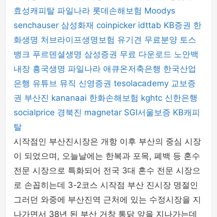
효성캐피탈
파일나라
롯데손해보험
Moodys
senchauser
삼성화재
coinpicker
idttab
KB증권
한
화생명
처브라이프생명보험
유기견 무료분양
토스
뱅크
푸르덴셜생명
삼성증권
무료 다운로드
노안백
내장
흥국생명
파일나라
애큐온저축은행
한국산업
은행
유튜브 뮤직
신영증권
tesolacademy
교보증
권
부산진
kananaai
한화손해보험
kghtc
신한은행
socialprice
경북진
magnetar
SGI서울보증
KB캐피
탈
시작점인 부산진시장은 개항 이후 부산의 중심 시장
이 되었으며, 오늘날에는 한복과 포목, 폐백 등 혼수
전문 시장으로 특화되어 전국 3대 혼수 전문 시장으
로 손꼽히는데 3-2코스 시작점 부산 진시장 명절인
그러던 와중에 부산진역 근처에 있는 수정시장을 지
나가면서 38년 된 부산 거창 통닭 앞을 지나가는데