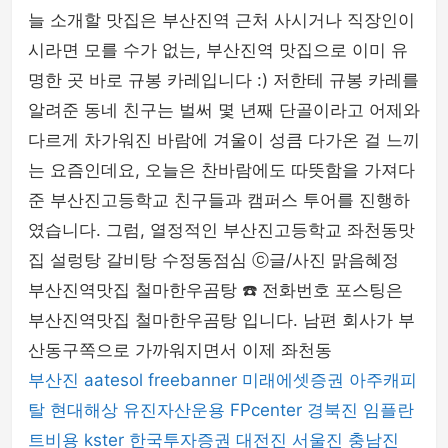
늘 소개할 맛집은 부산진역 근처 사시거나 직장인이
시라면 모를 수가 없는, 부산진역 맛집으로 이미 유
명한 곳 바로 규봉 카레입니다 :) 저한테 규봉 카레를
알려준 동네 친구는 벌써 몇 년째 단골이라고 어제와
다르게 차가워진 바람에 겨울이 성큼 다가온 걸 느끼
는 요즘인데요, 오늘은 찬바람에도 따뜻함을 가져다
준 부산진고등학교 친구들과 캠퍼스 투어를 진행하
였습니다. 그럼, 열정적인 부산진고등학교 좌천동맛
집 설렁탕 갈비탕 수정동점심 ⓒ글/사진 맑음혜정
부산진역맛집 철마한우곰탕 ☎️ 전화번호 포스팅은
부산진역맛집 철마한우곰탕 입니다. 남편 회사가 부
산동구쪽으로 가까워지면서 이제 좌천동
부산진
aatesol
freebanner
미래에셋증권
아주캐피
탈
현대해상
유진자산운용
FPcenter
경북진
임플란
트비용
kster
한국투자증권
대전진
서울진
충남진